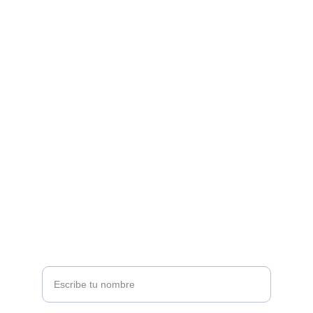
Contacto
Para carnívoros, as y amantes de la carne.
EMAIL
hola@lacarnivoria.mx
TELÉFONO / WHATSAPP
+52 222 247 8226
Nombre completo