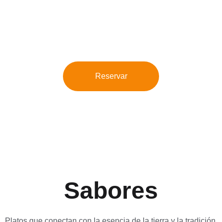
 lugar para disfrutar de sabores ancestrales y nutritivos en La 
Reservar
Sabores
Platos que conectan con la esencia de la tierra y la tradición.