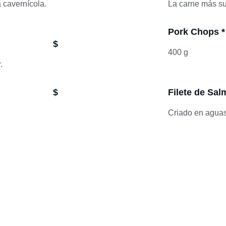
 cavernícola.
La carne más su
Pork Chops *
$
400 g
.
$
Filete de Sal
Criado en aguas 