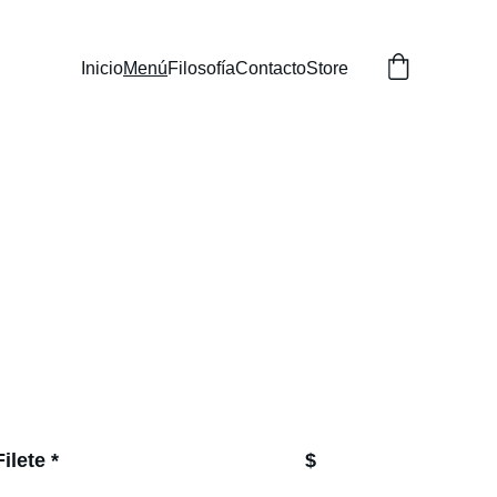
Inicio
Menú
Filosofía
Contacto
Store
ilete *
$