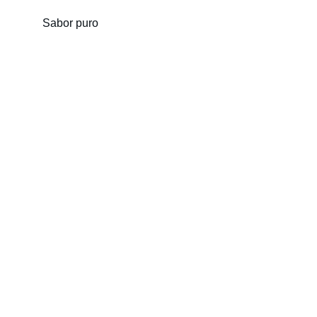
Sabor puro
Contacto
Para carnívoros, as y amantes de la carne.
EMAIL
hola@lacarnivoria.mx
TELÉFONO / WHATSAPP
+52 222 247 8226